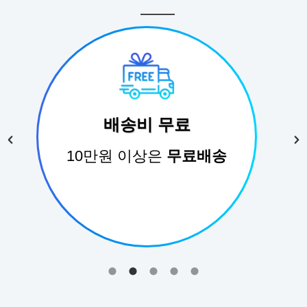
안전배송
배송기간
평균 1~2주
소요