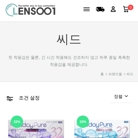
0
씨드
첫 착용감은 물론, 긴 시간 착용해도 건조하지 않고 하루 종일 촉촉한
착용감을 제공합니다.
홈
브랜드별
씨드
정렬
조건 설정
15%
10%