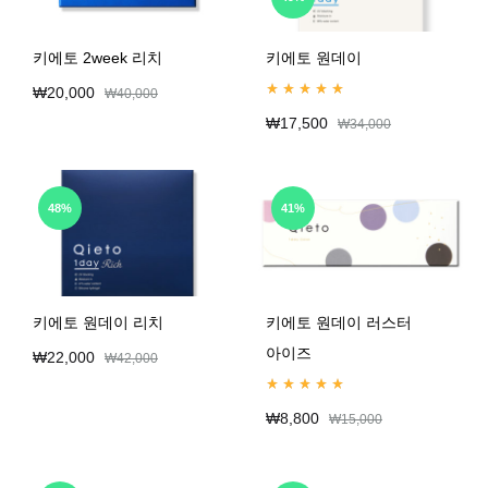
키에토 2week 리치
키에토 원데이
₩
20,000
₩
40,000
Rated
4.99
out of 5
₩
17,500
₩
34,000
48%
41%
키에토 원데이 리치
키에토 원데이 러스터
아이즈
₩
22,000
₩
42,000
Rated
5.00
out of 5
₩
8,800
₩
15,000