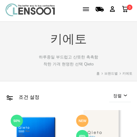
0
키에토
하루종일 부드럽고 산뜻한 촉촉함
착한 가격 현명한 선택 Qieto
홈
브랜드별
키에토
정렬
조건 설정
50%
NEW
49%