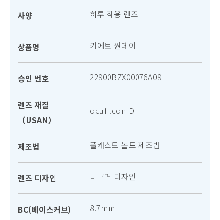
하루 착용 렌즈
사양
키에토 원데이
상품명
22900BZX00076A09
승인 번호
렌즈 재질
ocufilcon D
（USAN）
풀캐스트 몰드 제조법
제조법
비구면 디자인
렌즈 디자인
8.7mm
BC(베이스커브)