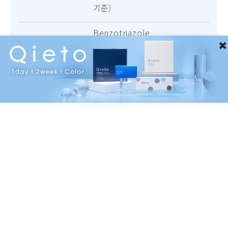
기준）
Benzotriazole
자외선 흡수제
C
(벤조트리아졸)
l
（30개）
o
패키지 사이즈
138mm×13mm×127mm
s
e
HOW TO USE