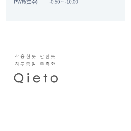
PWR(도수)
-0.50 ~ -10.00
착용한듯 안한듯
하루종일 촉촉한