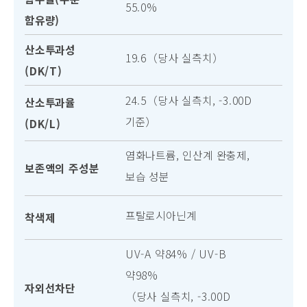
55.0%
함유량)
산소투과성
19.6（당사 실측치）
(DK/T)
24.5（당사 실측치, -3.00D
산소투과율
기준）
(DK/L)
염화나트륨, 인산계 완충제,
보존액의 주성분
보습 성분
프탈로시아닌계
착색제
UV-A 약84% / UV-B
약98%
자외선차단
（당사 실측치, -3.00D