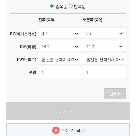
양쪽눈
한쪽눈
왼쪽 (OS)
오른쪽 (OD)
8.7
8.7
BC(베이스커브)
14.2
14.2
DIA(직경)
PWR (도수)
옵션을 선택하세요
옵션을 선택하세요
수량
클리어
장바구니
!!
주문 전 필독