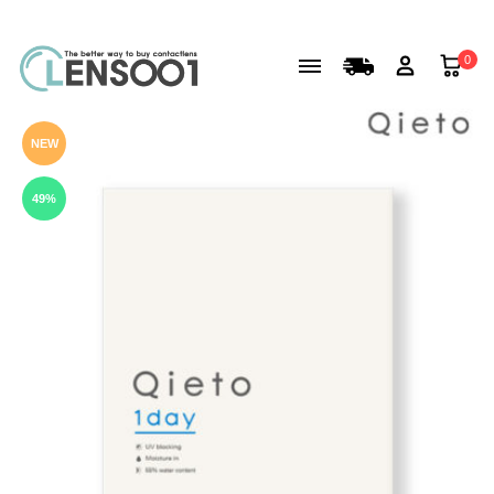
0
NEW
49%