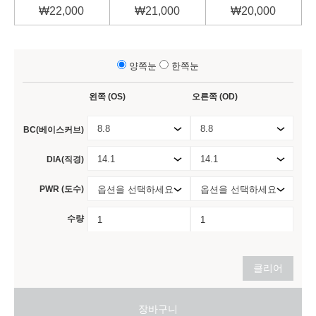
₩
22,000
₩
21,000
₩
20,000
양쪽눈
한쪽눈
왼쪽 (OS)
오른쪽 (OD)
8.8
8.8
BC(베이스커브)
14.1
14.1
DIA(직경)
PWR (도수)
옵션을 선택하세요
옵션을 선택하세요
수량
클리어
장바구니