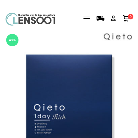
0
48%