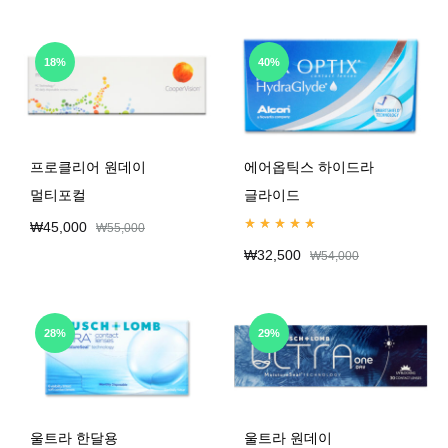
18%
40%
프로클리어 원데이
에어옵틱스 하이드라
멀티포컬
글라이드
₩
45,000
₩
55,000
Rated
4.99
out of 5
₩
32,500
₩
54,000
28%
29%
울트라 한달용
울트라 원데이