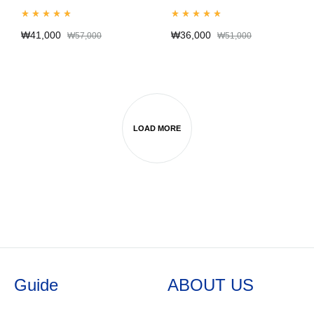
Rated
5.00
out of 5
Rated
4.98
out of 5
₩
41,000
₩
36,000
₩
57,000
₩
51,000
LOAD MORE
Guide
ABOUT US