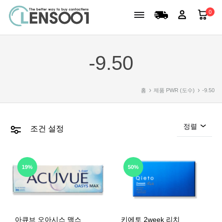
0
-9.50
홈
제품 PWR (도수)
-9.50
정렬
조건 설정
19%
50%
아큐브 오아시스 맥스
키에토 2week 리치