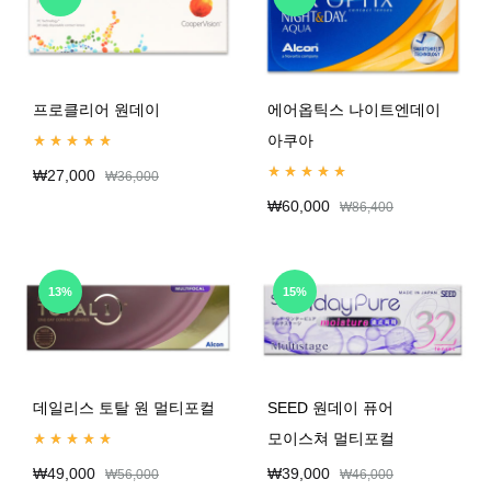
프로클리어 원데이
에어옵틱스 나이트엔데이
아쿠아
Rated
4.99
out of 5
₩
27,000
₩
36,000
Rated
4.99
out of 5
₩
60,000
₩
86,400
13%
15%
데일리스 토탈 원 멀티포컬
SEED 원데이 퓨어
모이스쳐 멀티포컬
Rated
5.00
out of 5
₩
49,000
₩
39,000
₩
56,000
₩
46,000