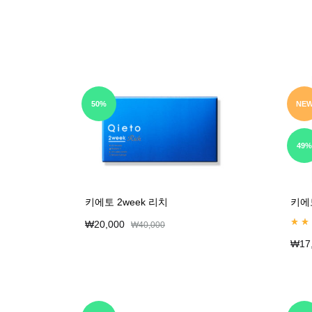
50%
NE
49%
키에토 2week 리치
키에
₩
20,000
₩
40,000
Rate
₩
17