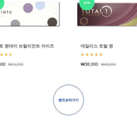
21%
토 원데이 브릴리언트 아이즈
데일리스 토탈 원
d
4.67
out of 5
Rated
5.00
out of 5
800
₩
38,000
₩
15,000
₩
48,000
렌즈보러가기