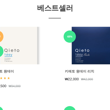
베스트셀러
W
48%
토 원데이
키에토 원데이 리치
₩
22,000
₩
42,000
d
4.99
out of 5
,500
₩
34,000