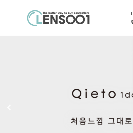
L
렌
렌
즈
직
아큐브
알
구
추
즈
천
아
큐
브
001
바
슈
롬
알