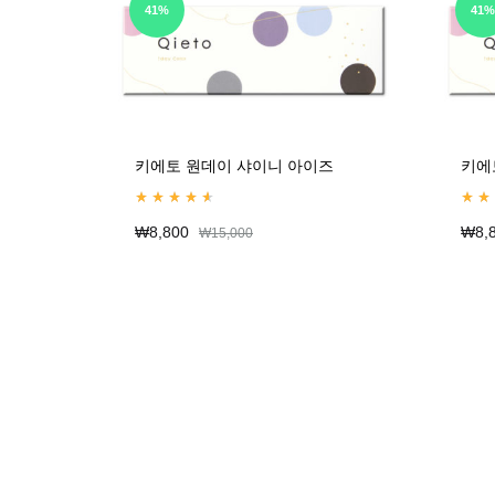
41%
41%
키에토 원데이 샤이니 아이즈
키에
Rated
4.67
out of 5
Rate
₩
8,800
₩
8,
₩
15,000