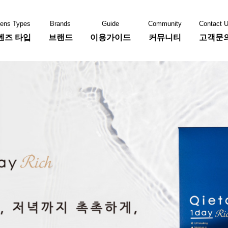
ens Types
Brands
Guide
Community
Contact 
렌즈 타입
브랜드
이용가이드
커뮤니티
고객문
콘
바슈롬
쿠퍼비젼