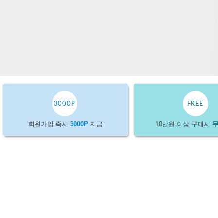
콘
쿠
퍼
최
저
가
3000P
FREE
회원가입 즉시
3000P
지급
10만원 이상 구매시