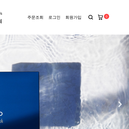
Us
0
주문조회
로그인
회원가입
의
키에토
씨드
난시렌즈
아큐브 디파인
아큐브