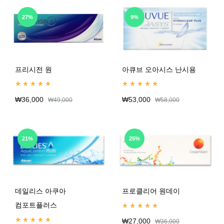
27%
9%
프리시전 원
아큐브 오아시스 난시용
Rated
5.00
out of 5
Rated
5.00
out of 5
₩
36,000
₩
53,000
₩
49,000
₩
58,000
21%
25%
데일리스 아쿠아
프로클리어 원데이
컴포트플러스
Rated
4.99
out of 5
₩
27,000
₩
36,000