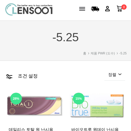
0
-5.25
홈
제품 PWR (도수)
-5.25
정렬
조건 설정
28%
15%
데일리스 토탈 원 난시용
바이오트루 원데이 난시용