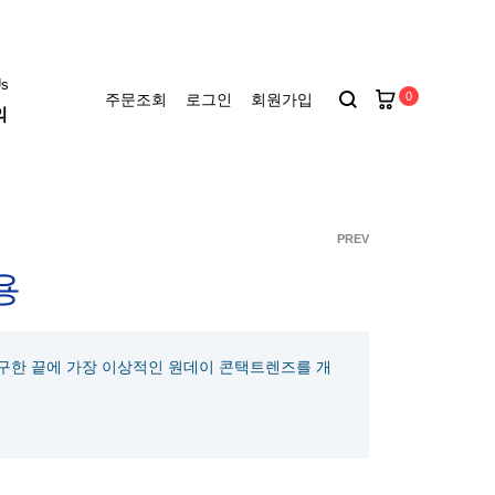
Us
0
주문조회
로그인
회원가입
의
키에토
씨드
PREV
Product
용
난시렌즈
아큐브 디파인
navigat
 연구한 끝에 가장 이상적인 원데이 콘택트렌즈를 개
아큐브