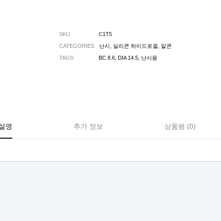
SKU
C1T5
CATEGORIES
난시
,
실리콘 하이드로겔
,
알콘
TAGS
BC 8.6
,
DIA 14.5
,
난시용
설명
추가 정보
상품평 (0)
c