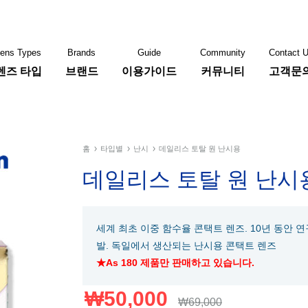
ens Types
Brands
Guide
Community
Contact 
렌즈 타입
브랜드
이용가이드
커뮤니티
고객문
콘
바슈롬
쿠퍼비젼
홈
타입별
난시
데일리스 토탈 원 난시용
데일리스 토탈 원 난시
세계 최초 이중 함수율 콘택트 렌즈. 10년 동안
발. 독일에서 생산되는 난시용 콘택트 렌즈
★As 180 제품만 판매하고 있습니다.
₩
50,000
₩
69,000