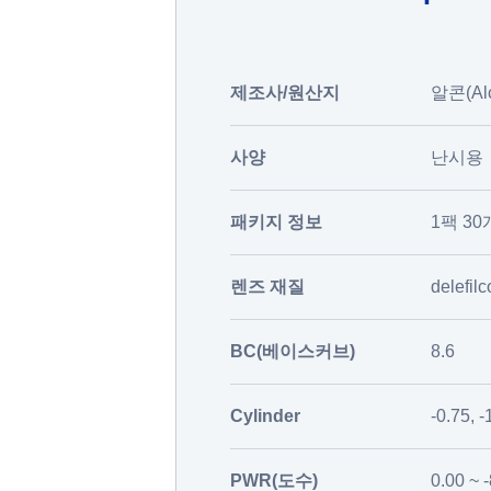
제조사/원산지
알콘(Alc
사양
난시용
패키지 정보
1팩 30
렌즈 재질
delefilc
BC(베이스커브)
8.6
Cylinder
-0.75, -
PWR(도수)
0.00 ~ 