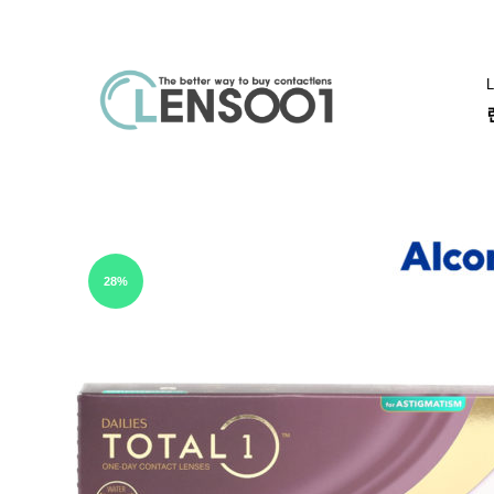
L
렌
렌
즈
즈
001
직
아큐브
알
구
추
28%
천
아
큐
브
바
슈
롬