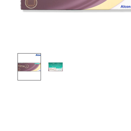
알
콘
쿠
퍼
최
저
가