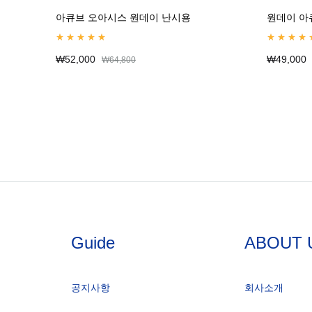
아큐브 오아시스 원데이 난시용
원데이 아
Rated
4.99
out of 5
Rated
5.00
o
₩
52,000
₩
49,000
₩
64,800
Guide
ABOUT 
공지사항
회사소개