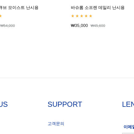
큐브 모이스트 난시용
바슈롬 소프렌 데일리 난시용
ut of 5
Rated
5.00
out of 5
₩
35,000
₩
54,000
₩
45,600
US
SUPPORT
LE
고객문의
이메