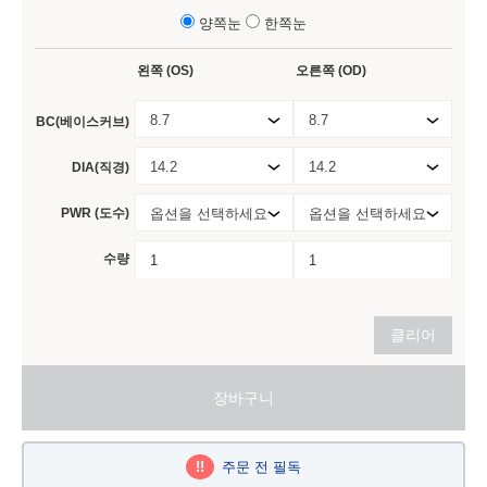
양쪽눈
한쪽눈
왼쪽 (OS)
오른쪽 (OD)
8.7
8.7
BC(베이스커브)
14.2
14.2
DIA(직경)
PWR (도수)
옵션을 선택하세요
옵션을 선택하세요
수량
클리어
장바구니
!!
주문 전 필독