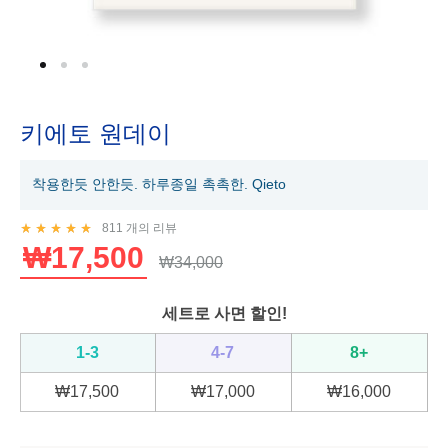
키에토 원데이
착용한듯 안한듯. 하루종일 촉촉한. Qieto
811
개의 리뷰
Rated
4.99
out of 5 based on
805
customer ratings
₩
17,500
₩
34,000
세트로 사면 할인!
1-3
4-7
8+
₩
17,500
₩
17,000
₩
16,000