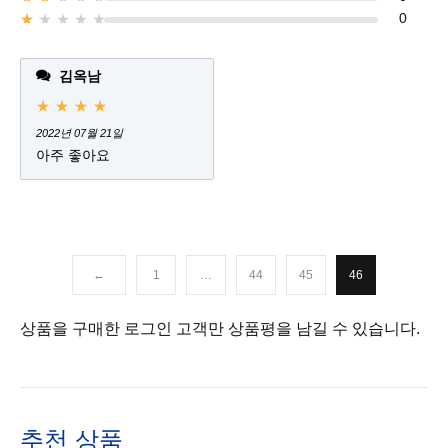
Rated
2
out of 5
0
Rated
1
out of 5
김옥남
Rated
5
out of 5
2022년 07월 21일
아주 좋아요
←
1
…
44
45
46
상품을 구매한 로그인 고객만 상품평을 남길 수 있습니다.
추천 상품