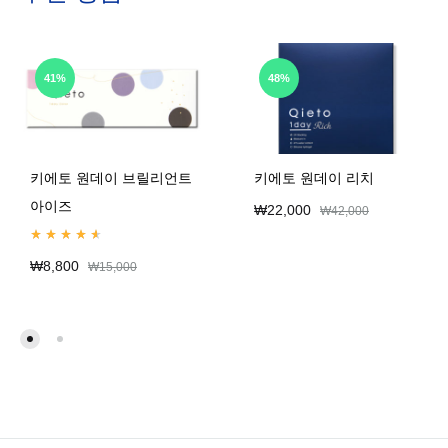
41%
48%
키에토 원데이 브릴리언트
키에토 원데이 리치
아이즈
₩
22,000
₩
42,000
Rated
4.67
out of 5
₩
8,800
₩
15,000