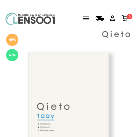
0
NEW
49%