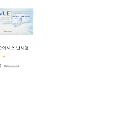
오아시스 난시용
0
out of 5
0
₩
58,000