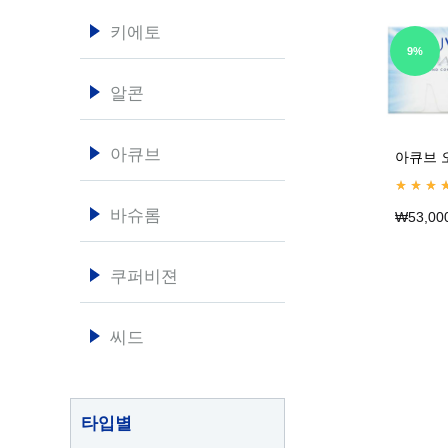
콘
키에토
쿠
9%
퍼
알콘
최
저
아큐브
가
아큐브 
Rated
5.0
바슈롬
₩
53,00
쿠퍼비젼
씨드
타입별