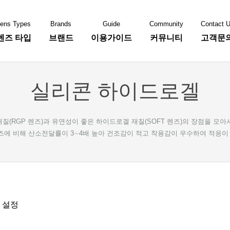
ens Types
Brands
Guide
Community
Contact 
렌즈 타입
브랜드
이용가이드
커뮤니티
고객문
실리콘 하이드로겔
콘
바슈롬
쿠퍼비젼
(RGP 렌즈)과 유연성이 좋은 하이드로겔 재질(SOFT 렌즈)의 장점을 모아
에 비해 산소전달률이 3∼4배 높아 건조감이 적고 착용감이 우수하여 적응이
 설정