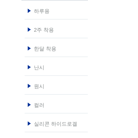
하루용
2주 착용
한달 착용
난시
원시
컬러
실리콘 하이드로겔