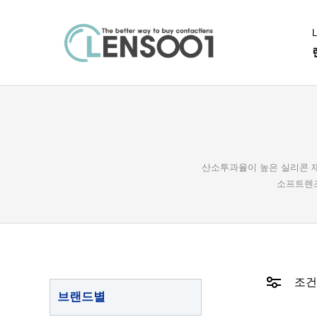
L
렌
렌
즈
즈
001
직
아큐브
알
구
추
산소투과율이 높은 실리콘 재질
천
소프트렌즈
아
큐
브
바
슈
조건
롬
브랜드별
알