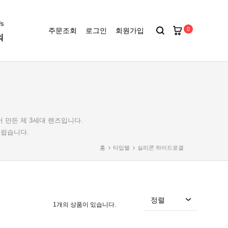
Us
0
주문조회
로그인
회원가입
의
키에토
씨드
난시렌즈
서 만든 제 3세대 렌즈입니다.
 쉽습니다.
아큐브 디파인
홈
타입별
실리콘 하이드로겔
아큐브
정렬
1개의 상품이 있습니다.