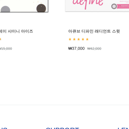
데이 샤이니 아이즈
아큐브 디파인 래디언트 스윗
ut of 5
Rated
5.00
out of 5
₩
37,000
₩
15,000
₩
42,000