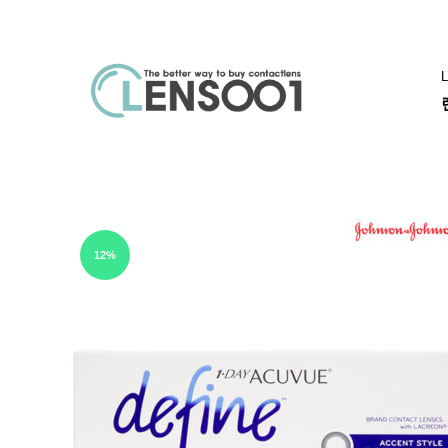
L
렌
렌
즈
즈
001
직
아큐브
알
구
추
12%
천
아
큐
브
바
슈
롬