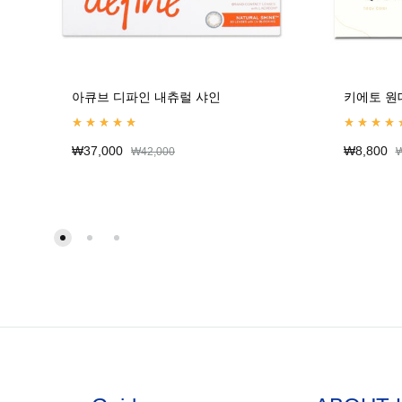
아큐브 디파인 내츄럴 샤인
키에토 원
Rated
5.00
out of 5
Rated
4.67
o
₩
37,000
₩
8,800
₩
42,000