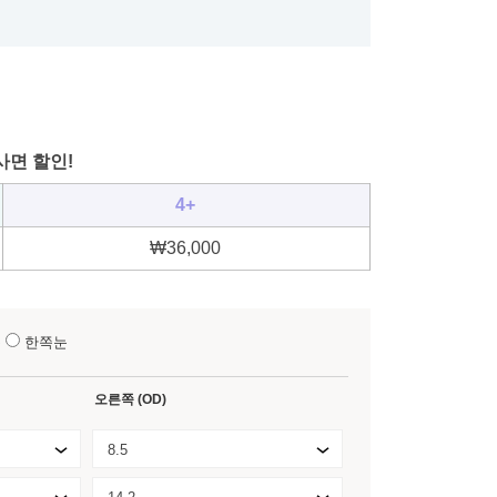
사면 할인!
4+
₩
36,000
눈
한쪽눈
오른쪽 (OD)
8.5