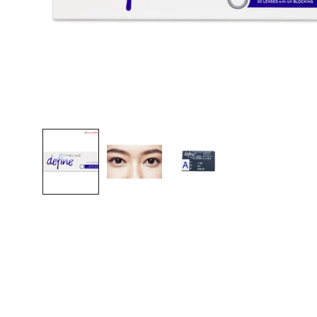
알
콘
쿠
퍼
최
저
가