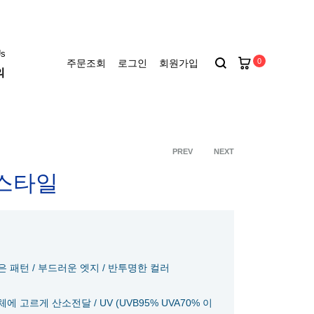
Us
0
주문조회
로그인
회원가입
의
키에토
씨드
PREV
NEXT
Product
 스타일
난시렌즈
아큐브 디파인
navigation
아큐브
패턴 / 부드러운 엣지 / 반투명한 컬러
 고르게 산소전달 / UV (UVB95% UVA70% 이