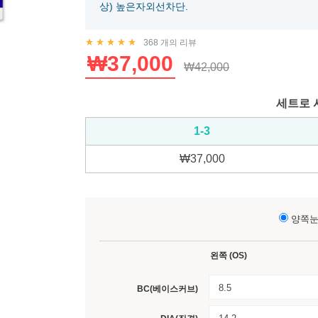
상) 높은자외선차단.
368
개의 리뷰
Rated
5.00
out of 5 based on
367
customer ratings
₩
37,000
₩
42,000
세트로 
1-3
₩
37,000
양쪽
왼쪽 (OS)
8.5
BC(베이스커브)