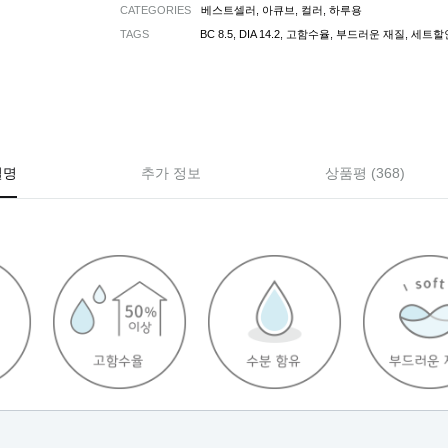
CATEGORIES
베스트셀러
,
아큐브
,
컬러
,
하루용
TAGS
BC 8.5
,
DIA 14.2
,
고함수율
,
부드러운 재질
,
세트할
설명
추가 정보
상품평 (368)