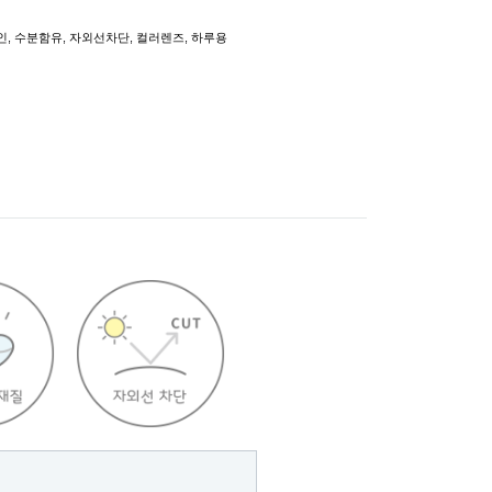
인
,
수분함유
,
자외선차단
,
컬러렌즈
,
하루용