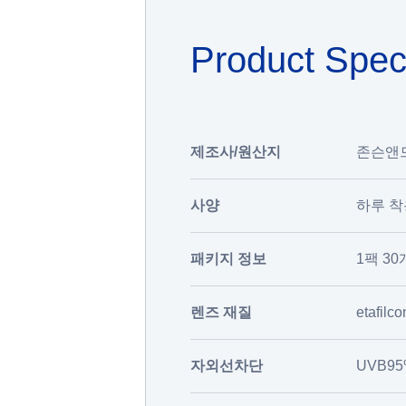
Product Spe
제조사/원산지
존슨앤드존슨
사양
하루 착
패키지 정보
1팩 30
렌즈 재질
etafilco
자외선차단
UVB95