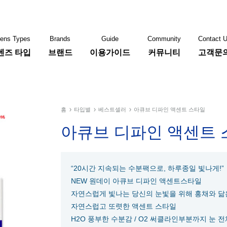
ens Types
Brands
Guide
Community
Contact 
렌즈 타입
브랜드
이용가이드
커뮤니티
고객문
콘
바슈롬
쿠퍼비젼
홈
타입별
베스트셀러
아큐브 디파인 액센트 스타일
아큐브 디파인 액센트
“20시간 지속되는 수분팩으로, 하루종일 빛나게!”
NEW 원데이 아큐브 디파인 액센트스타일
자연스럽게 빛나는 당신의 눈빛을 위해 홍채와 닮은 
자연스럽고 또렷한 액센트 스타일
H2O 풍부한 수분감 / O2 써클라인부분까지 눈 전체에