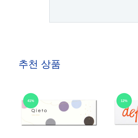
추천 상품
41%
12%