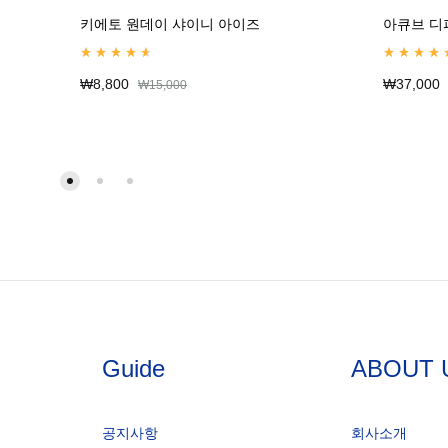
키에토 원데이 샤이니 아이즈
아큐브 디
Rated
4.67
out of 5
Rated
5.00
o
₩
8,800
₩
37,000
₩
15,000
Guide
ABOUT 
공지사항
회사소개