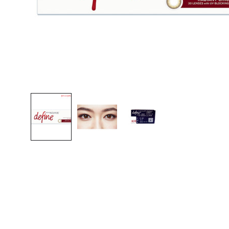
알
콘
쿠
퍼
최
저
가