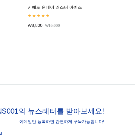
키에토 원데이 러스터 아이즈
아큐브 
Rated
5.00
out of 5
Rated
5.0
₩
8,800
₩
37,00
₩
15,000
NS001의 뉴스레터를 받아보세요!
이메일만 등록하면 간편하게 구독가능합니다!
일