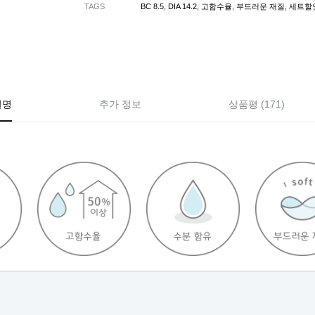
TAGS
BC 8.5
,
DIA 14.2
,
고함수율
,
부드러운 재질
,
세트할
설명
추가 정보
상품평 (171)