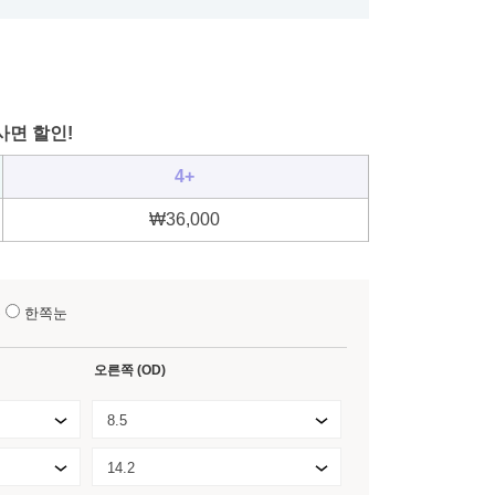
사면 할인!
4+
₩
36,000
눈
한쪽눈
오른쪽 (OD)
8.5
14.2