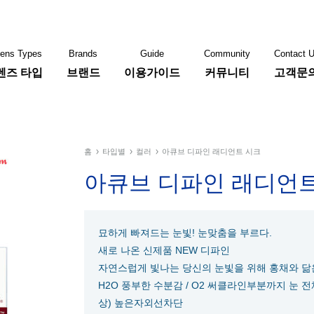
ens Types
Brands
Guide
Community
Contact 
렌즈 타입
브랜드
이용가이드
커뮤니티
고객문
콘
바슈롬
쿠퍼비젼
홈
타입별
컬러
아큐브 디파인 래디언트 시크
아큐브 디파인 래디언
묘하게 빠져드는 눈빛! 눈맞춤을 부르다.
새로 나온 신제품 NEW 디파인
자연스럽게 빛나는 당신의 눈빛을 위해 홍채와 닮은 
H2O 풍부한 수분감 / O2 써클라인부분까지 눈 전체에
상) 높은자외선차단