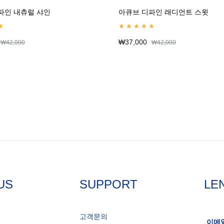
파인 내츄럴 샤인
아큐브 디파인 래디언트 스윗
ut of 5
Rated
5.00
out of 5
₩
37,000
₩
42,000
₩
42,000
US
SUPPORT
LE
고객문의
이메