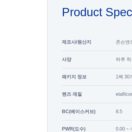
Product Spe
제조사/원산지
존슨앤드존슨
사양
하루 착
패키지 정보
1팩 30
렌즈 재질
etafilco
BC(베이스커브)
8.5
PWR(도수)
0.00 ~ 