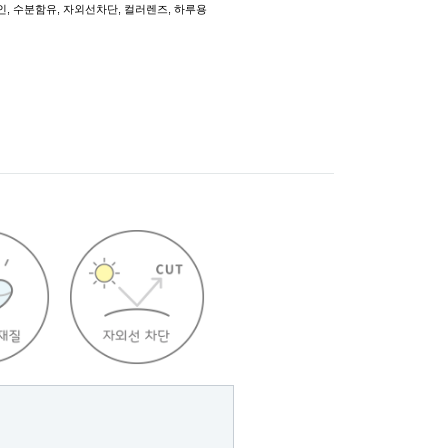
인
,
수분함유
,
자외선차단
,
컬러렌즈
,
하루용