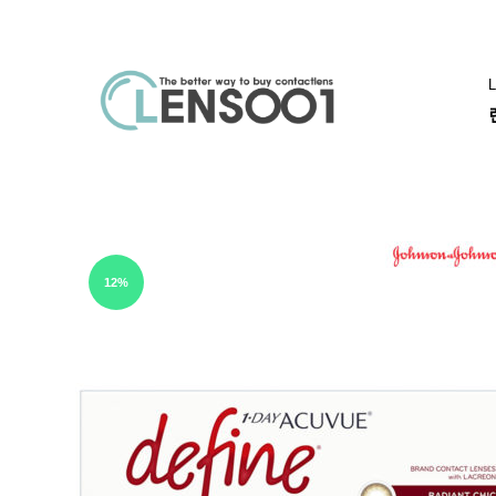
L
렌
렌
즈
즈
001
직
아큐브
알
구
추
12%
천
아
큐
브
바
슈
롬