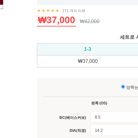
171
개의 리뷰
Rated
5.00
out of 5 based on
171
customer ratings
₩
37,000
₩
42,000
세트로 
1-3
₩
37,000
양쪽
왼쪽 (OS)
8.5
BC(베이스커브)
14.2
DIA(직경)